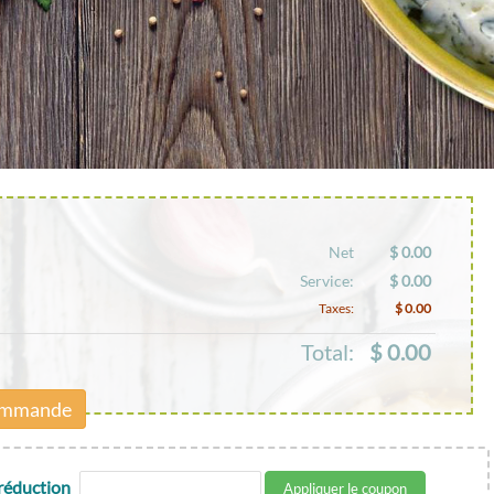
Net
$ 0.00
Service:
$ 0.00
Taxes:
$ 0.00
Total:
$ 0.00
 commande
 réduction
Appliquer le coupon