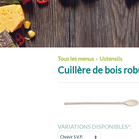
Tous les menus
»
Ustensils
Cuillère de bois ro
VARIATIONS DISPONIBLES*: