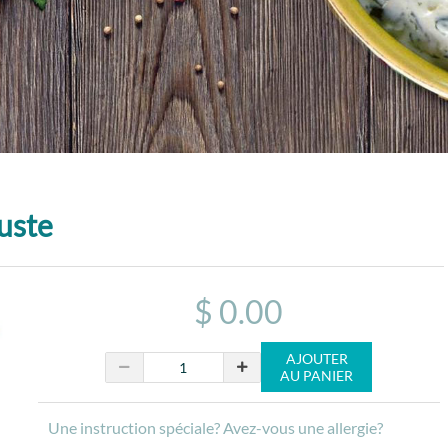
buste
$ 0.00
AJOUTER
AU PANIER
Une instruction spéciale? Avez-vous une allergie?