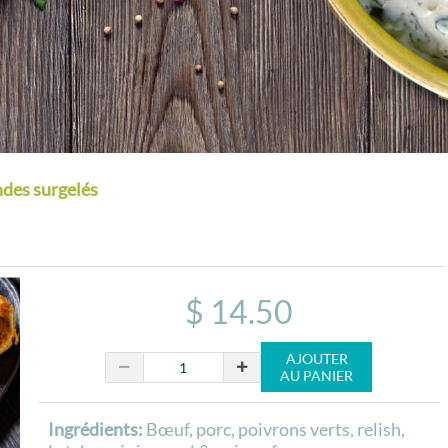
ndes surgelés
$ 14.50
AJOUTER
AU PANIER
Ingrédients:
Bœuf, porc, poivrons verts, relish,